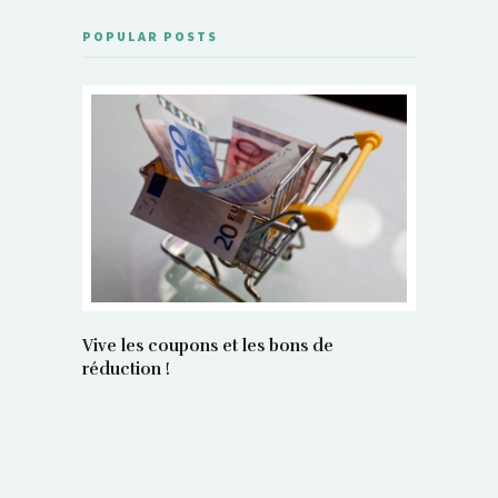
POPULAR POSTS
Vive les coupons et les bons de
réduction !
La régula
poids maî