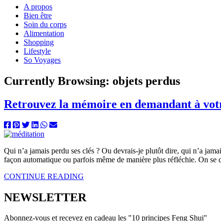
A propos
Bien être
Soin du corps
Alimentation
Shopping
Lifestyle
So Voyages
Currently Browsing:
objets perdus
Retrouvez la mémoire en demandant à votr
Q
ui n’a jamais perdu ses clés ? Ou devrais-je plutôt dire, qui n’a jama
façon automatique ou parfois même de manière plus réfléchie. On se di
CONTINUE READING
NEWSLETTER
Abonnez-vous et recevez en cadeau les "10 principes Feng Shui"