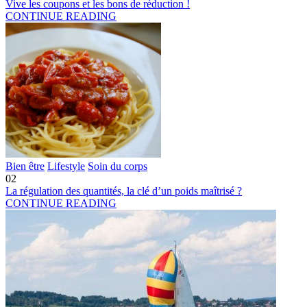
Vive les coupons et les bons de réduction !
CONTINUE READING
Bien être
Lifestyle
Soin du corps
02
La régulation des quantités, la clé d’un poids maîtrisé ?
CONTINUE READING