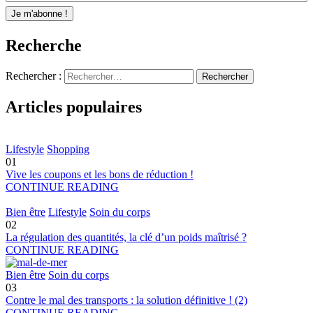
Recherche
Rechercher :
Articles populaires
Lifestyle
Shopping
01
Vive les coupons et les bons de réduction !
CONTINUE READING
Bien être
Lifestyle
Soin du corps
02
La régulation des quantités, la clé d’un poids maîtrisé ?
CONTINUE READING
Bien être
Soin du corps
03
Contre le mal des transports : la solution définitive ! (2)
CONTINUE READING