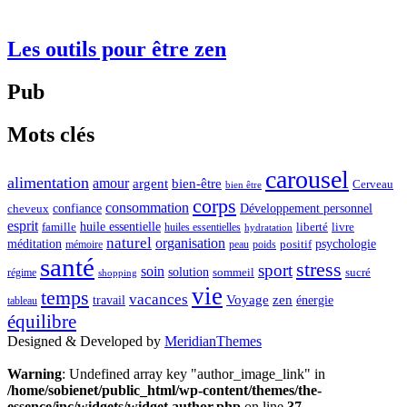
Les outils pour être zen
Pub
Mots clés
carousel
alimentation
amour
argent
bien-être
Cerveau
bien être
corps
consommation
confiance
Développement personnel
cheveux
esprit
huile essentielle
famille
liberté
livre
huiles essentielles
hydratation
naturel
organisation
méditation
psychologie
positif
mémoire
peau
poids
santé
stress
sport
soin
solution
sommeil
sucré
régime
shopping
vie
temps
vacances
Voyage
zen
travail
énergie
tableau
équilibre
Designed & Developed by
MeridianThemes
Warning
: Undefined array key "author_image_link" in
/home/sobienet/public_html/wp-content/themes/the-
essence/inc/widgets/widget.author.php
on line
37