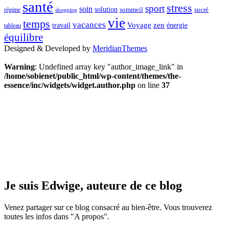
santé
stress
sport
soin
solution
sommeil
sucré
régime
shopping
vie
temps
vacances
Voyage
zen
travail
énergie
tableau
équilibre
Designed & Developed by
MeridianThemes
Warning
: Undefined array key "author_image_link" in
/home/sobienet/public_html/wp-content/themes/the-
essence/inc/widgets/widget.author.php
on line
37
Je suis Edwige, auteure de ce blog
Venez partager sur ce blog consacré au bien-être. Vous trouverez
toutes les infos dans "A propos".