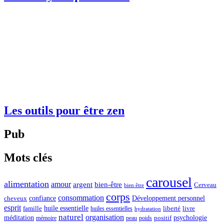
Les outils pour être zen
Pub
Mots clés
carousel
alimentation
amour
argent
bien-être
Cerveau
bien être
corps
consommation
confiance
Développement personnel
cheveux
esprit
huile essentielle
famille
liberté
livre
huiles essentielles
hydratation
naturel
organisation
méditation
psychologie
positif
mémoire
peau
poids