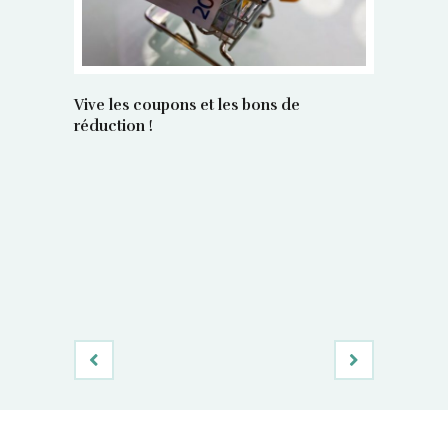
Vive les coupons et les bons de
réduction !
La régula
poids maî