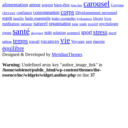
carousel
alimentation
amour
argent
bien-être
Cerveau
bien être
corps
consommation
confiance
Développement personnel
cheveux
esprit
huile essentielle
famille
liberté
livre
huiles essentielles
hydratation
naturel
organisation
méditation
psychologie
positif
mémoire
peau
poids
santé
stress
sport
soin
solution
sommeil
sucré
régime
shopping
vie
temps
vacances
Voyage
zen
travail
énergie
tableau
équilibre
Designed & Developed by
MeridianThemes
Warning
: Undefined array key "author_image_link" in
/home/sobienet/public_html/wp-content/themes/the-
essence/inc/widgets/widget.author.php
on line
37