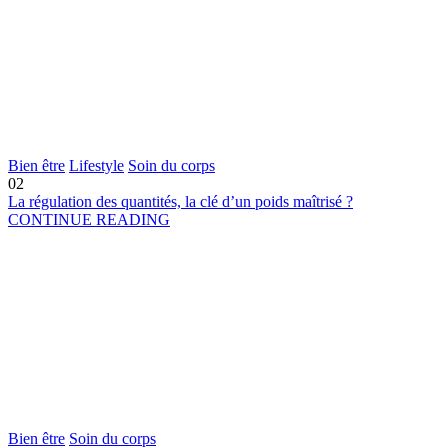
Bien être
Lifestyle
Soin du corps
02
La régulation des quantités, la clé d’un poids maîtrisé ?
CONTINUE READING
Bien être
Soin du corps