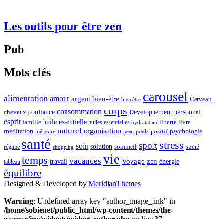
Les outils pour être zen
Pub
Mots clés
carousel
alimentation
amour
argent
bien-être
Cerveau
bien être
corps
consommation
confiance
Développement personnel
cheveux
esprit
huile essentielle
famille
liberté
livre
huiles essentielles
hydratation
naturel
organisation
méditation
psychologie
positif
mémoire
peau
poids
santé
stress
sport
soin
solution
sommeil
sucré
régime
shopping
vie
temps
vacances
Voyage
zen
travail
énergie
tableau
équilibre
Designed & Developed by
MeridianThemes
Warning
: Undefined array key "author_image_link" in
/home/sobienet/public_html/wp-content/themes/the-
essence/inc/widgets/widget.author.php
on line
37