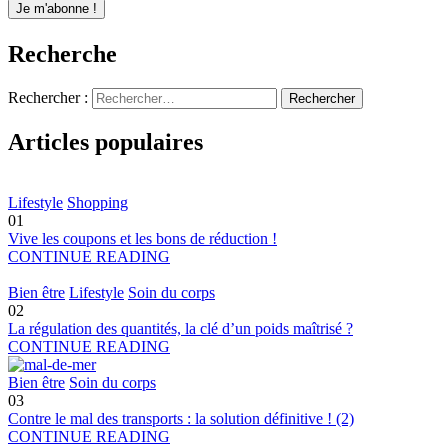
Recherche
Rechercher :
Articles populaires
Lifestyle
Shopping
01
Vive les coupons et les bons de réduction !
CONTINUE READING
Bien être
Lifestyle
Soin du corps
02
La régulation des quantités, la clé d’un poids maîtrisé ?
CONTINUE READING
Bien être
Soin du corps
03
Contre le mal des transports : la solution définitive ! (2)
CONTINUE READING