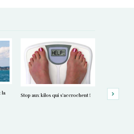
 la
Manger bon e
Stop aux kilos qui s’accrochent !