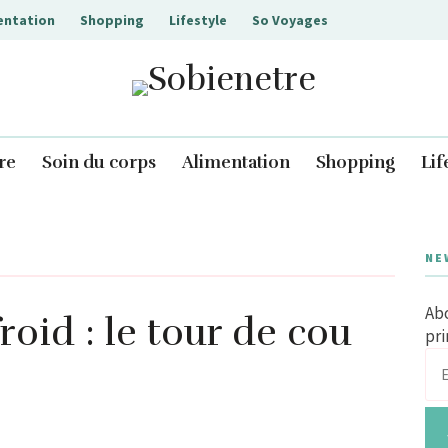
entation
Shopping
Lifestyle
So Voyages
Sobienetre
re
Soin du corps
Alimentation
Shopping
Lif
NE
Abo
roid : le tour de cou
pri