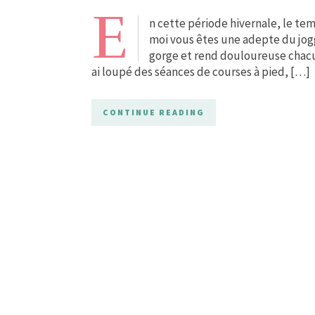
E
n cette période hivernale, le tem
moi vous êtes une adepte du joggi
gorge et rend douloureuse chacune
ai loupé des séances de courses à pied, […]
CONTINUE READING