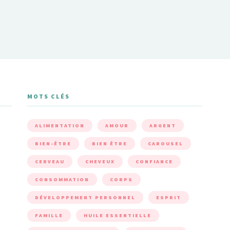
MOTS CLÉS
ALIMENTATION
AMOUR
ARGENT
BIEN-ÊTRE
BIEN ÊTRE
CAROUSEL
CERVEAU
CHEVEUX
CONFIANCE
CONSOMMATION
CORPS
DÉVELOPPEMENT PERSONNEL
ESPRIT
FAMILLE
HUILE ESSENTIELLE