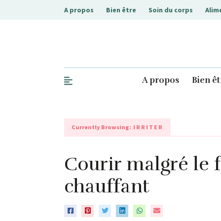
A propos
Bien être
Soin du corps
Alim
A propos
Bien êt
.php
Currently Browsing:
IRRITER
Courir malgré le f
chauffant