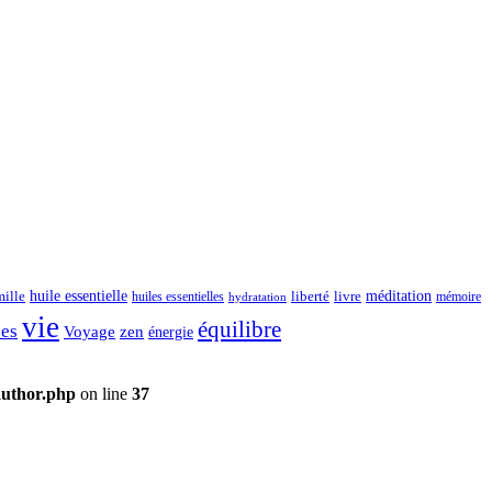
huile essentielle
méditation
mille
liberté
livre
huiles essentielles
mémoire
hydratation
vie
équilibre
es
Voyage
zen
énergie
author.php
on line
37