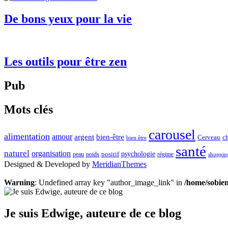
De bons yeux pour la vie
Les outils pour être zen
Pub
Mots clés
carousel
alimentation
amour
argent
bien-être
Cerveau
c
bien être
santé
naturel
organisation
psychologie
positif
peau
poids
régime
shoppin
Designed & Developed by
MeridianThemes
Warning
: Undefined array key "author_image_link" in
/home/sobien
Je suis Edwige, auteure de ce blog