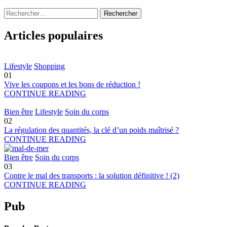
Rechercher :
Articles populaires
Lifestyle
Shopping
01
Vive les coupons et les bons de réduction !
CONTINUE READING
Bien être
Lifestyle
Soin du corps
02
La régulation des quantités, la clé d’un poids maîtrisé ?
CONTINUE READING
Bien être
Soin du corps
03
Contre le mal des transports : la solution définitive ! (2)
CONTINUE READING
Pub