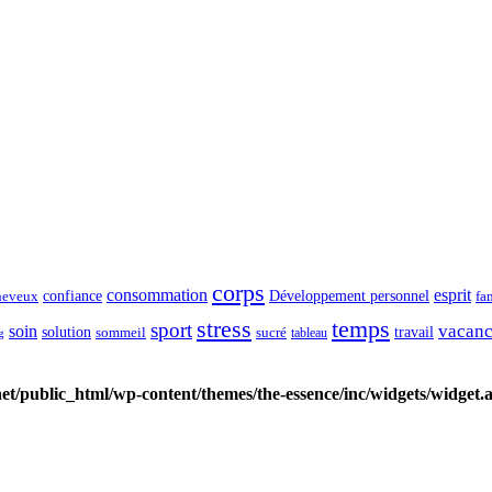
corps
consommation
esprit
confiance
Développement personnel
heveux
fa
stress
temps
sport
vacanc
soin
solution
travail
sommeil
sucré
tableau
g
et/public_html/wp-content/themes/the-essence/inc/widgets/widget.