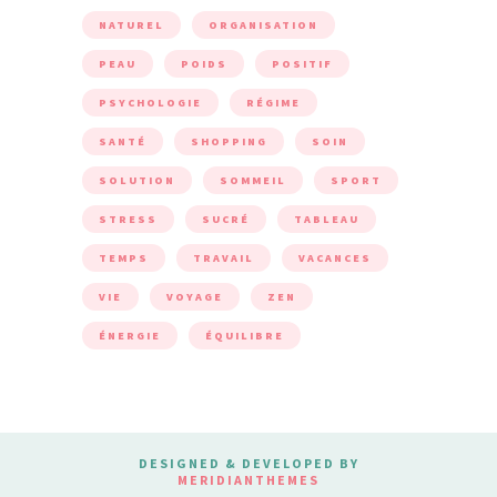
NATUREL
ORGANISATION
PEAU
POIDS
POSITIF
PSYCHOLOGIE
RÉGIME
SANTÉ
SHOPPING
SOIN
SOLUTION
SOMMEIL
SPORT
STRESS
SUCRÉ
TABLEAU
TEMPS
TRAVAIL
VACANCES
VIE
VOYAGE
ZEN
ÉNERGIE
ÉQUILIBRE
DESIGNED & DEVELOPED BY
MERIDIANTHEMES