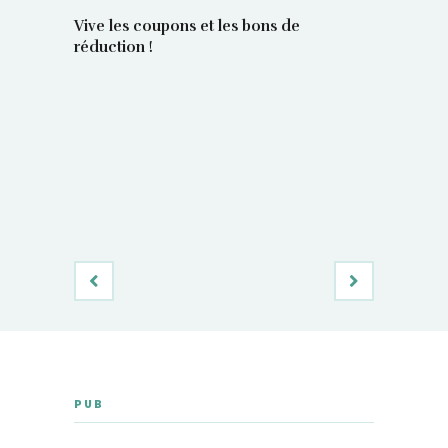
Vive les coupons et les bons de
réduction !
La régula
poids maî
PUB