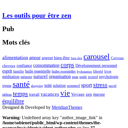
Les outils pour être zen
Pub
Mots clés
carousel
alimentation
amour
argent
bien-être
Cerveau
bien être
corps
consommation
confiance
Développement personnel
cheveux
esprit
huile essentielle
famille
liberté
livre
huiles essentielles
hydratation
naturel
organisation
méditation
psychologie
positif
mémoire
peau
poids
santé
stress
sport
soin
solution
sommeil
sucré
régime
shopping
vie
temps
vacances
Voyage
zen
travail
énergie
tableau
équilibre
Designed & Developed by
MeridianThemes
Warning
: Undefined array key "author_image_link" in
/home/sobienet/public_html/wp-content/themes/the-
essence/inc/widgets/widget.author.php
on line
37