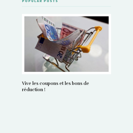
POPULAR POSTS
Vive les coupons et les bons de
réduction !
La régula
poids maî