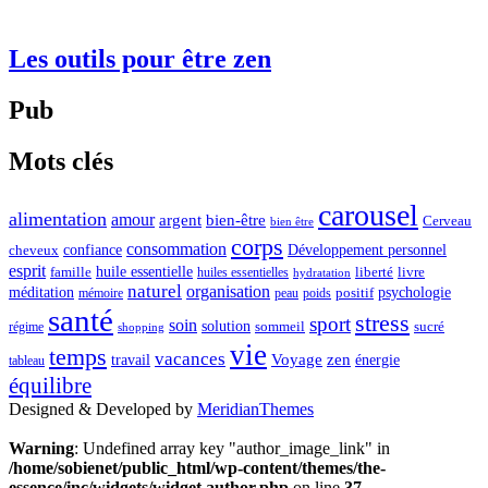
Les outils pour être zen
Pub
Mots clés
carousel
alimentation
amour
argent
bien-être
Cerveau
bien être
corps
consommation
confiance
Développement personnel
cheveux
esprit
huile essentielle
famille
liberté
livre
huiles essentielles
hydratation
naturel
organisation
méditation
psychologie
positif
mémoire
peau
poids
santé
stress
sport
soin
solution
sommeil
sucré
régime
shopping
vie
temps
vacances
Voyage
zen
travail
énergie
tableau
équilibre
Designed & Developed by
MeridianThemes
Warning
: Undefined array key "author_image_link" in
/home/sobienet/public_html/wp-content/themes/the-
essence/inc/widgets/widget.author.php
on line
37