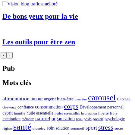
De bons yeux pour la vie
Les outils pour être zen
‹
›
Pub
Mots clés
carousel
alimentation
amour
argent
bien-être
Cerveau
bien être
corps
consommation
confiance
Développement personnel
cheveux
esprit
huile essentielle
famille
liberté
livre
huiles essentielles
hydratation
naturel
organisation
méditation
psychologie
positif
mémoire
peau
poids
santé
stress
sport
soin
solution
sommeil
sucré
régime
shopping