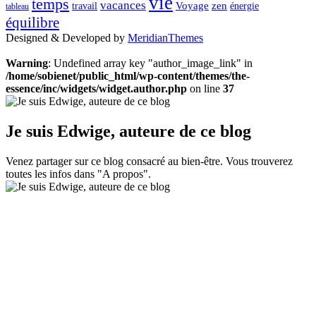
vie
temps
vacances
Voyage
zen
travail
énergie
tableau
équilibre
Designed & Developed by
MeridianThemes
Warning
: Undefined array key "author_image_link" in
/home/sobienet/public_html/wp-content/themes/the-
essence/inc/widgets/widget.author.php
on line
37
Je suis Edwige, auteure de ce blog
Venez partager sur ce blog consacré au bien-être. Vous trouverez
toutes les infos dans "A propos".