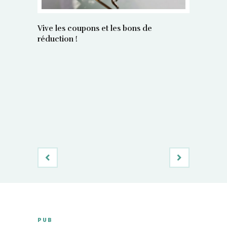
Vive les coupons et les bons de
réduction !
La régula
poids maî
PUB