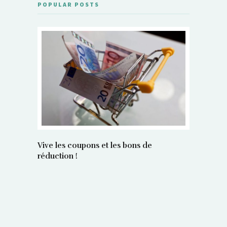
POPULAR POSTS
Vive les coupons et les bons de
réduction !
La régula
poids maî