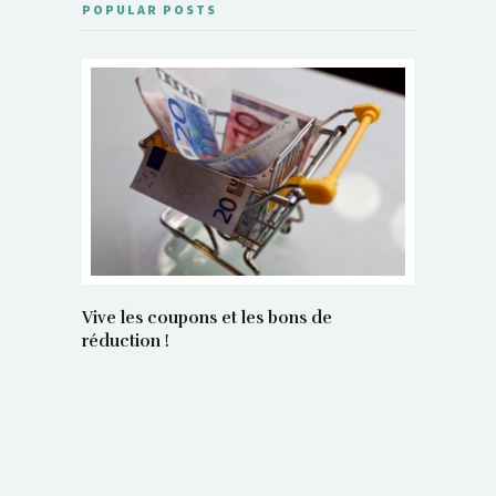
POPULAR POSTS
Vive les coupons et les bons de
réduction !
La régula
poids maî