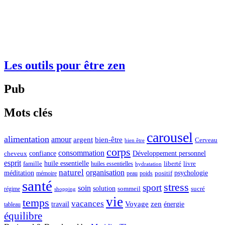
Les outils pour être zen
Pub
Mots clés
carousel
alimentation
amour
argent
bien-être
Cerveau
bien être
corps
consommation
confiance
Développement personnel
cheveux
esprit
huile essentielle
famille
liberté
livre
huiles essentielles
hydratation
naturel
organisation
méditation
psychologie
positif
mémoire
peau
poids
santé
stress
sport
soin
solution
sommeil
sucré
régime
shopping
vie
temps
vacances
Voyage
zen
travail
énergie
tableau
équilibre