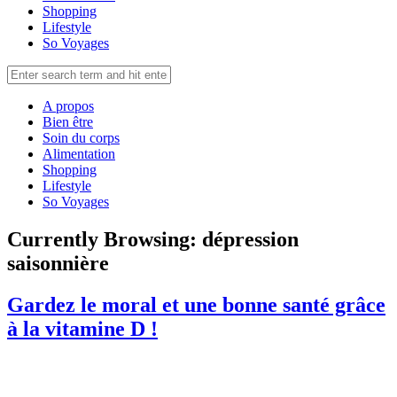
Shopping
Lifestyle
So Voyages
A propos
Bien être
Soin du corps
Alimentation
Shopping
Lifestyle
So Voyages
Currently Browsing:
dépression
saisonnière
Gardez le moral et une bonne santé grâce
à la vitamine D !