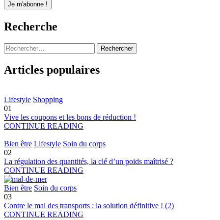
Recherche
Rechercher :
Articles populaires
Lifestyle
Shopping
01
Vive les coupons et les bons de réduction !
CONTINUE READING
Bien être
Lifestyle
Soin du corps
02
La régulation des quantités, la clé d’un poids maîtrisé ?
CONTINUE READING
Bien être
Soin du corps
03
Contre le mal des transports : la solution définitive ! (2)
CONTINUE READING