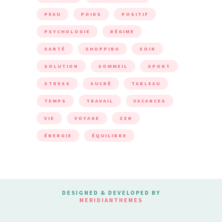
PEAU
POIDS
POSITIF
PSYCHOLOGIE
RÉGIME
SANTÉ
SHOPPING
SOIN
SOLUTION
SOMMEIL
SPORT
STRESS
SUCRÉ
TABLEAU
TEMPS
TRAVAIL
VACANCES
VIE
VOYAGE
ZEN
ÉNERGIE
ÉQUILIBRE
DESIGNED & DEVELOPED BY
MERIDIANTHEMES