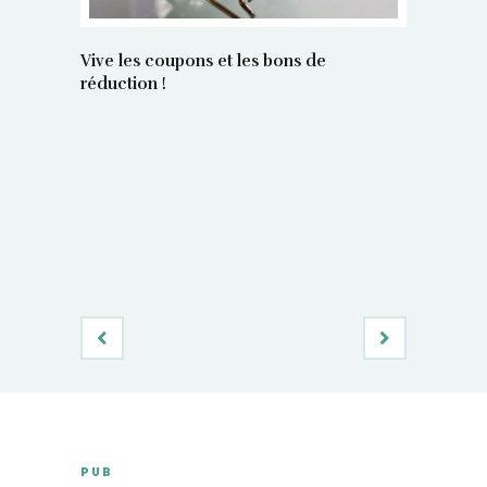
Vive les coupons et les bons de
réduction !
La régula
poids maî
PUB