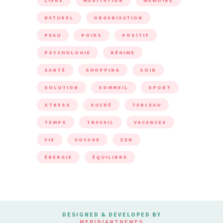
LIVRE
MÉDITATION
MÉMOIRE
NATUREL
ORGANISATION
PEAU
POIDS
POSITIF
PSYCHOLOGIE
RÉGIME
SANTÉ
SHOPPING
SOIN
SOLUTION
SOMMEIL
SPORT
STRESS
SUCRÉ
TABLEAU
TEMPS
TRAVAIL
VACANCES
VIE
VOYAGE
ZEN
ÉNERGIE
ÉQUILIBRE
DESIGNED & DEVELOPED BY
MERIDIANTHEMES