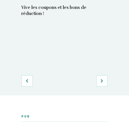
Vive les coupons et les bons de
réduction !
La régula
poids maî
PUB