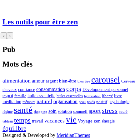
Les outils pour être zen
‹
›
Pub
Mots clés
carousel
alimentation
amour
argent
bien-être
Cerveau
bien être
corps
consommation
confiance
Développement personnel
cheveux
esprit
huile essentielle
famille
liberté
livre
huiles essentielles
hydratation
naturel
organisation
méditation
psychologie
positif
mémoire
peau
poids
santé
stress
sport
soin
solution
sommeil
sucré
régime
shopping
vie
temps
vacances
Voyage
zen
travail
énergie
tableau
équilibre
Designed & Developed by
MeridianThemes