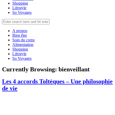
Shopping
Lifestyle
So Voyages
A propos
Bien être
Soin du corps
Alimentation
Shopping
Lifestyle
So Voyages
Currently Browsing:
bienveillant
Les 4 accords Toltèques – Une philosophie
de vie