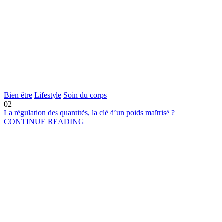
Bien être
Lifestyle
Soin du corps
02
La régulation des quantités, la clé d’un poids maîtrisé ?
CONTINUE READING