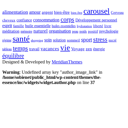
carousel
alimentation
amour
argent
bien-être
Cerveau
bien être
corps
consommation
confiance
Développement personnel
cheveux
esprit
huile essentielle
famille
liberté
livre
huiles essentielles
hydratation
naturel
organisation
méditation
psychologie
positif
mémoire
peau
poids
santé
stress
sport
soin
solution
sommeil
sucré
régime
shopping
vie
temps
vacances
Voyage
zen
travail
énergie
tableau
équilibre
Designed & Developed by
MeridianThemes
Warning
: Undefined array key "author_image_link" in
/home/sobienet/public_html/wp-content/themes/the-
essence/inc/widgets/widget.author.php
on line
37