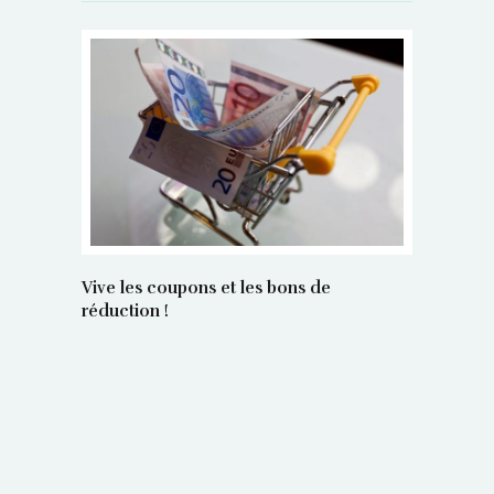
Vive les coupons et les bons de
réduction !
La régula
poids maî