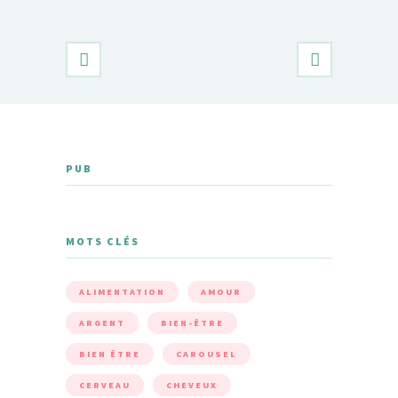
poids maî
PUB
MOTS CLÉS
ALIMENTATION
AMOUR
ARGENT
BIEN-ÊTRE
BIEN ÊTRE
CAROUSEL
CERVEAU
CHEVEUX