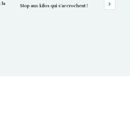
 la
Manger bon e
Stop aux kilos qui s’accrochent !