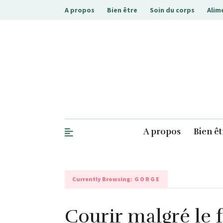
A propos
Bien être
Soin du corps
Alim
.php
A propos
Bien êt
Currently Browsing:
GORGE
Courir malgré le f