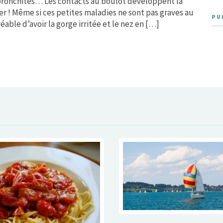
, bronchites… Les contacts au boulot développent la
per ! Même si ces petites maladies ne sont pas graves au
PU
réable d’avoir la gorge irritée et le nez en […]