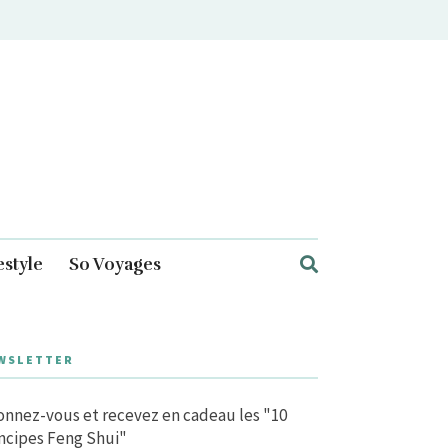
estyle
So Voyages
WSLETTER
nnez-vous et recevez en cadeau les "10
ncipes Feng Shui"