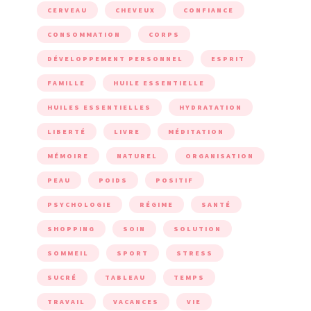
CERVEAU
CHEVEUX
CONFIANCE
CONSOMMATION
CORPS
DÉVELOPPEMENT PERSONNEL
ESPRIT
FAMILLE
HUILE ESSENTIELLE
HUILES ESSENTIELLES
HYDRATATION
LIBERTÉ
LIVRE
MÉDITATION
MÉMOIRE
NATUREL
ORGANISATION
PEAU
POIDS
POSITIF
PSYCHOLOGIE
RÉGIME
SANTÉ
SHOPPING
SOIN
SOLUTION
SOMMEIL
SPORT
STRESS
SUCRÉ
TABLEAU
TEMPS
TRAVAIL
VACANCES
VIE