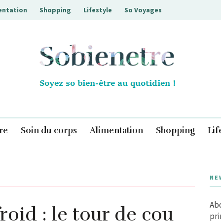
entation
Shopping
Lifestyle
So Voyages
Sobienetre
re
Soin du corps
Alimentation
Shopping
Lif
NE
Abo
roid : le tour de cou
pri