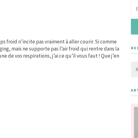
ps froid n’incite pas vraiment à aller courir. Si comme
ng, mais ne supporte pas l’air froid qui rentre dans la
RE
 de vos respirations, j’ai ce qu’il vous faut ! Que j’en
Rec
AR