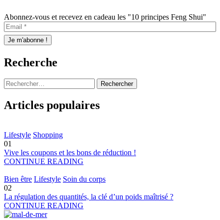
Abonnez-vous et recevez en cadeau les "10 principes Feng Shui"
Recherche
Rechercher :
Articles populaires
Lifestyle
Shopping
01
Vive les coupons et les bons de réduction !
CONTINUE READING
Bien être
Lifestyle
Soin du corps
02
La régulation des quantités, la clé d’un poids maîtrisé ?
CONTINUE READING