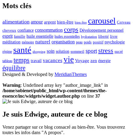
Mots clés
carousel
alimentation
amour
argent
bien-être
Cerveau
bien être
corps
consommation
confiance
Développement personnel
cheveux
esprit
huile essentielle
famille
liberté
livre
huiles essentielles
hydratation
naturel
organisation
méditation
psychologie
positif
mémoire
peau
poids
santé
stress
sport
soin
solution
sommeil
sucré
régime
shopping
vie
temps
vacances
Voyage
zen
travail
énergie
tableau
équilibre
Designed & Developed by
MeridianThemes
Warning
: Undefined array key "author_image_link" in
/home/sobienet/public_html/wp-content/themes/the-
essence/inc/widgets/widget.author.php
on line
37
Je suis Edwige, auteure de ce blog
Venez partager sur ce blog consacré au bien-être. Vous trouverez
toutes les infos dans "A propos".